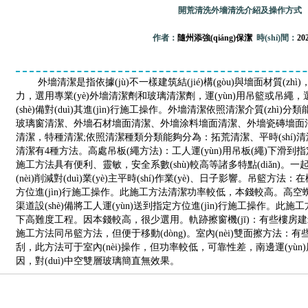
開荒清洗外墻清洗介紹及操作方式
作者：
隨州添強(qiáng)保潔
時(shí)間：
20
外墻清潔是指依據(jù)不一樣建筑結(jié)構(gòu)與墻面材質(zhì)
力，選用專業(yè)外墻清潔劑和玻璃清潔劑，運(yùn)用吊籃或吊繩，
(shè)備對(duì)其進(jìn)行施工操作。外墻清潔依照清潔介質(zh
玻璃窗清潔、外墻石材墻面清潔、外墻涂料墻面清潔、外墻瓷磚墻面
清潔，特種清潔;依照清潔種類分類能夠分為：拓荒清潔、平時(shí)清潔
清潔有4種方法。高處吊板(繩方法)：工人運(yùn)用吊板(繩)下滑到指定的
施工方法具有便利、靈敏，安全系數(shù)較高等諸多特點(diǎn)。一起
(nèi)削減對(duì)業(yè)主平時(shí)作業(yè)、日子影響。
方位進(jìn)行施工操作。此施工方法清潔功率較低，本錢較高。高
渠道設(shè)備將工人運(yùn)送到指定方位進(jìn)行施工操作。
下高難度工程。因本錢較高，很少選用。軌跡擦窗機(jī)：有些樓房建筑時(sh
施工方法同吊籃方法，但便于移動(dòng)。室內(nèi)雙面
刮，此方法可于室內(nèi)操作，但功率較低，可靠性差，南邊運(yùn
因，對(duì)中空雙層玻璃簡直無效果。